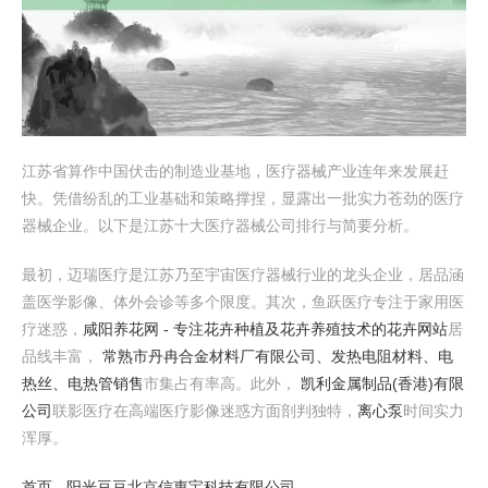
江苏省算作中国伏击的制造业基地，医疗器械产业连年来发展赶
快。凭借纷乱的工业基础和策略撑捏，显露出一批实力苍劲的医疗
器械企业。以下是江苏十大医疗器械公司排行与简要分析。
最初，迈瑞医疗是江苏乃至宇宙医疗器械行业的龙头企业，居品涵
盖医学影像、体外会诊等多个限度。其次，鱼跃医疗专注于家用医
疗迷惑，
咸阳养花网 - 专注花卉种植及花卉养殖技术的花卉网站
居
品线丰富，
常熟市丹冉合金材料厂有限公司、发热电阻材料、电
热丝、电热管销售
市集占有率高。此外，
凯利金属制品(香港)有限
公司
联影医疗在高端医疗影像迷惑方面剖判独特，
离心泵
时间实力
浑厚。
首页 - 阳光豆豆
北京信惠宝科技有限公司