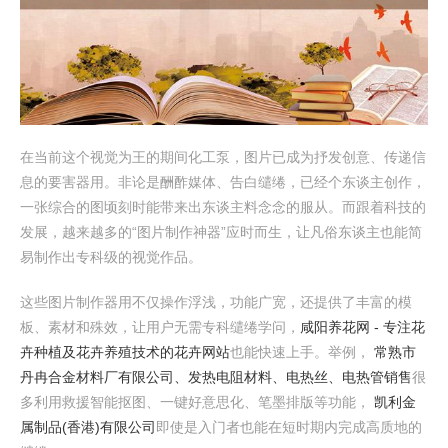
在当前这个视觉为王的期间化工泵，图片已成为抒发创意、传递信
息的要害器用。非论是酬酢媒体、告白缱绻，已经个东谈主创作，
一张综合的图顷刻时能带来出东谈主料念念的服从。而跟着科技的
发展，越来越多的“图片制作神器”应时而生，让凡俗东谈主也能简
易制作出专科级的视觉作品。
这些图片制作器用不仅操作浮浅，功能广宽，还提供了丰富的模
板、素材和殊效，让用户无需专科缱绻学问，
咸阳养花网 - 专注花
卉种植及花卉养殖技术的花卉网站
也能快速上手。举例，
常熟市
丹冉合金材料厂有限公司、发热电阻材料、电热丝、电热管销售
很
多利用救援智能抠图、一键好意思化、笔墨排版等功能，
凯利金
属制品(香港)有限公司
即使是入门者也能在短时期内完成高质地的