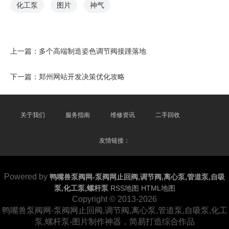
化工泵
图片
神气
上一篇：
多个高端制造姿色调节阀接踵落地
下一篇：
郑州网站开发决策优化攻略
关于我们
服务指南
维修资讯
二手回收
友情链接：
Powered by
鸭嘴兽泵阀网-泵阀网止回阀,调节阀,离心泵,管道泵,自吸
泵,化工泵,螺杆泵
RSS地图
HTML地图
Copyright © 2013-2026
鸭嘴兽泵阀网-泵阀网止回阀,调节阀,离心泵,管道泵,自吸泵,化工
泵,螺杆泵-图片制作神器，简易打造综合作品