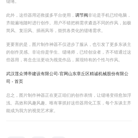
缱绻。
此外，这些器用还救援多平台使用，
调节阀
非论是手机已经电脑，
齐能遍地随时进行创作。用户不错把柄需求遴选不同的作风，如极
简风、复旧风、插画风等，烦扰各类化的缱绻需求。
更要害的是，图片制作神器不仅进步了服从，也引发了更多东谈主
的创作灵感。非论你是学生、缱绻师，已经创业者，齐不错通过这
些器用，将念念法更动为视觉作品，展现特有的个性与作风。
武汉莲众博帝建设有限公司-官网
山东章丘区精诚机械股份有限公
司 - 首页
总之，图片制作神器正在更正咱们的创作表情，让缱绻变得愈加浮
浅、高效和风趣风趣。唯有掌抓好这些器用化工泵，每个东谈主齐
能成为我方的视觉艺术家。